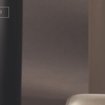
uházat feliratozás, póló nyomtat