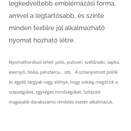
legkedveltebb emblémázási forma,
amivel a legtartósabb, és szinte
minden textilre jól alkalmazható
nyomat hozható létre.
Nyomathordozó lehet: póló, pulóver, széldzseki, sapka,
esernyő, táska, pénztárca… stb. A szitanyomott pólók
és egyéb tárgyak nagy előnye, hogy sokáig megőrzik a
szépségüket, egységes minőségüket. Szitázást
magasabb darabszámú rendelés esetén alkalmazuk.