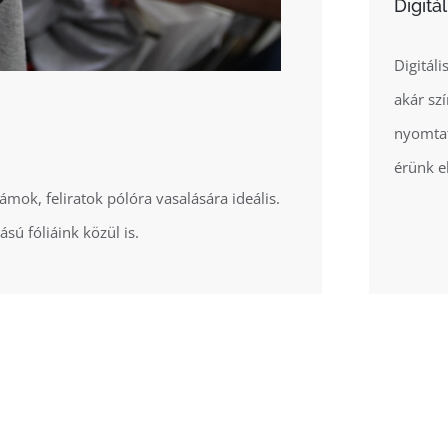
Digitá
Digitáli
akár sz
nyomtat
érünk el
zámok, feliratok pólóra vasalására ideális.
sú fóliáink közül is.