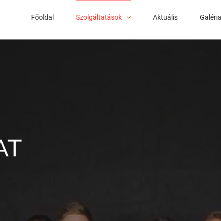
Főoldal
Szolgáltatások
Aktuális
Galéri
AT