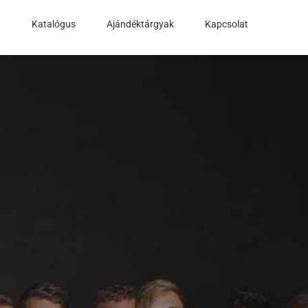
a
Katalógus
Ajándéktárgyak
Kapcsolat