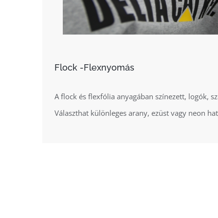
Flock -Flexnyomás
A flock és flexfólia anyagában színezett, logók, s
Választhat különleges arany, ezüst vagy neon hatá