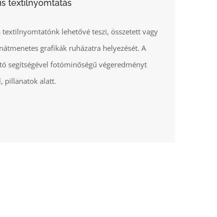
lis textilnyomtatás
s textilnyomtatónk lehetővé teszi, összetett vagy
ínátmenetes grafikák ruházatra helyezését. A
ó segítségével fotóminőségű végeredményt
, pillanatok alatt.