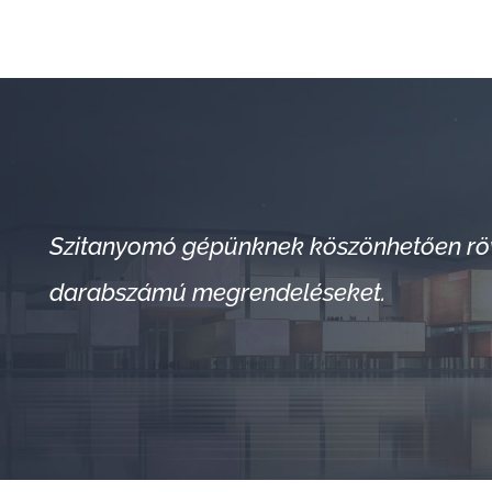
Szitanyomó gépünknek köszönhetően rövi
darabszámú megrendeléseket.