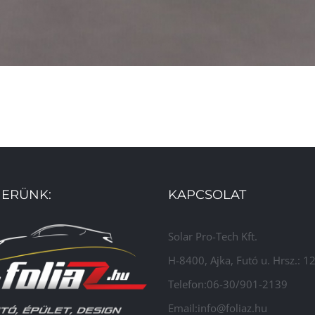
ERÜNK:
KAPCSOLAT
Solar Pro-Tech Kft.
H-8400, Ajka, Futó u. Hrsz.: 
Telefon:06-30/901-2139
Email:info@foliaz.hu