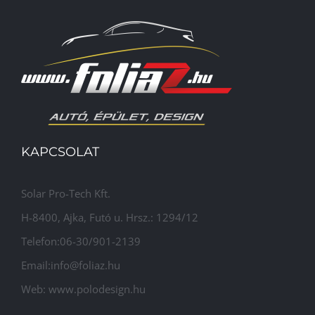
KAPCSOLAT
Solar Pro-Tech Kft.
H-8400, Ajka, Futó u. Hrsz.: 1294/12
Telefon:06-30/901-2139
Email:info@foliaz.hu
Web: www.polodesign.hu