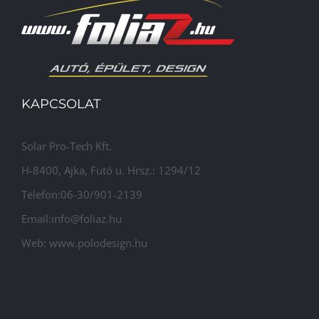
KAPCSOLAT
Solar Pro-Tech Kft.
H-8400, Ajka, Futó u. Hrsz.: 1294/12
Telefon:06-30/901-2139
Email:info@foliaz.hu
Web: www.polodesign.hu