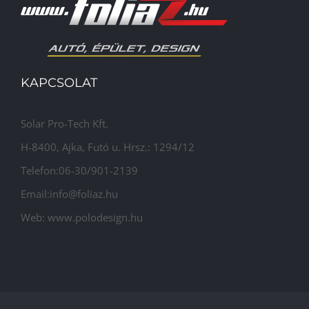
KAPCSOLAT
Solar Pro-Tech Kft.
H-8400, Ajka, Futó u. Hrsz.: 1294/12
Telefon:06-30/901-2139
Email:info@foliaz.hu
Web: www.polodesign.hu