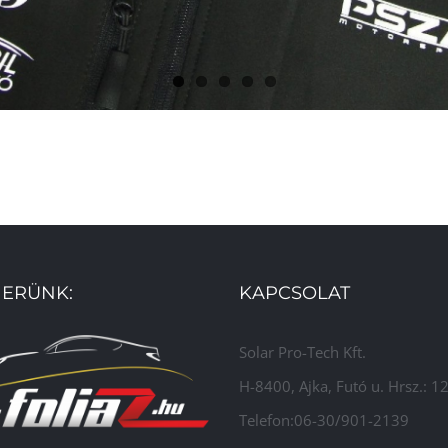
ERÜNK:
KAPCSOLAT
Solar Pro-Tech Kft.
H-8400, Ajka, Futó u. Hrsz.: 
Telefon:06-30/901-2139