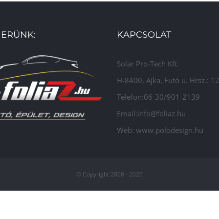
ERÜNK:
KAPCSOLAT
Solar Pro-Tech Kft.
H-8400, Ajka, Futó u. Hrsz.: 
Telefon:06-30/901-2139
Email:info@foliaz.hu
Web: www.polodesign.hu
© Copyright 2008 -
2026